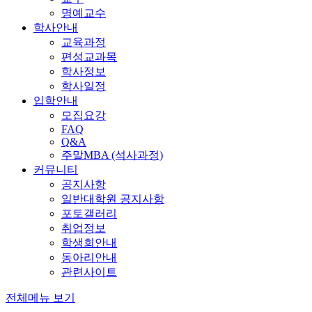
명예교수
학사안내
교육과정
편성교과목
학사정보
학사일정
입학안내
모집요강
FAQ
Q&A
주말MBA (석사과정)
커뮤니티
공지사항
일반대학원 공지사항
포토갤러리
취업정보
학생회안내
동아리안내
관련사이트
전체메뉴 보기