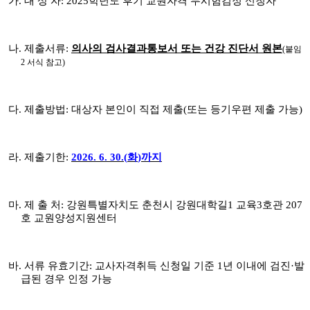
가
.
대 상 자
: 2025
학년도 후기 교원자격 무시험검정 신청자
나
.
제출서류
:
의사의 검사결과통보서 또는 건강 진단서 원본
(
붙임
2
서식 참고
)
다
.
제출방법
:
대상자 본인이 직접 제출
(
또는 등기우편 제출 가능
)
라
.
제출기한
:
2026. 6. 30.(
화
)
까지
마
.
제 출 처
:
강원특별자치도 춘천시 강원대학길
1
교육
3
호관
207
호 교원양성지원센터
바
.
서류 유효기간
:
교사자격취득 신청일 기준
1
년 이내에 검진
·
발
급된 경우 인정 가능