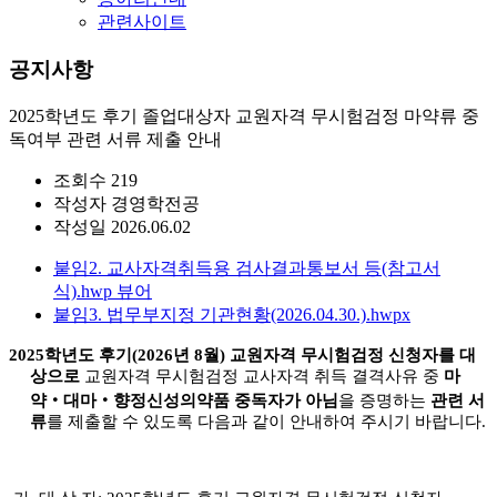
관련사이트
공지사항
2025학년도 후기 졸업대상자 교원자격 무시험검정 마약류 중
독여부 관련 서류 제출 안내
조회수
219
작성자
경영학전공
작성일
2026.06.02
붙임2. 교사자격취득용 검사결과통보서 등(참고서
식).hwp
뷰어
붙임3. 법무부지정 기관현황(2026.04.30.).hwpx
2025
학년도 후기
(2026
년
8
월
)
교원자격 무시험검정 신청자를 대
상으로
교원자격 무시험검정 교사자격
취득 결격사유 중
마
약
‧
대마
‧
향정신성의약품 중독자가 아님
을 증명하는
관련 서
류
를 제출할 수 있도록 다음과 같이 안내하여 주시기 바랍니다
.