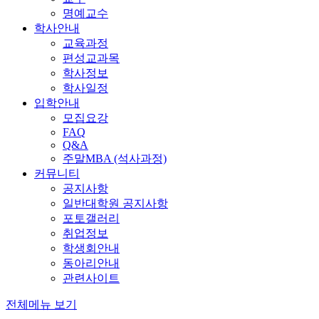
명예교수
학사안내
교육과정
편성교과목
학사정보
학사일정
입학안내
모집요강
FAQ
Q&A
주말MBA (석사과정)
커뮤니티
공지사항
일반대학원 공지사항
포토갤러리
취업정보
학생회안내
동아리안내
관련사이트
전체메뉴 보기