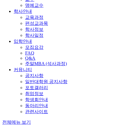
명예교수
학사안내
교육과정
편성교과목
학사정보
학사일정
입학안내
모집요강
FAQ
Q&A
주말MBA (석사과정)
커뮤니티
공지사항
일반대학원 공지사항
포토갤러리
취업정보
학생회안내
동아리안내
관련사이트
전체메뉴 보기