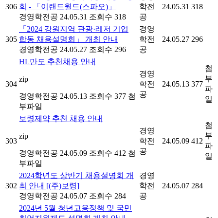
306
회 - 「이랜드월드(스파오)」
학전
24.05.31
318
경영학전공
24.05.31
조회수 318
공
「2024 강원지역 관광·레저 기업
경영
305
합동 채용설명회」 개최 안내
학전
24.05.27
296
경영학전공
24.05.27
조회수 296
공
HL만도 추천채용 안내
첨
경영
부
zip
304
학전
24.05.13
377
파
공
경영학전공
24.05.13
조회수 377
첨
일
부파일
보령제약 추천 채용 안내
첨
경영
부
zip
303
학전
24.05.09
412
파
공
경영학전공
24.05.09
조회수 412
첨
일
부파일
2024학년도 상반기 채용설명회 개
경영
302
최 안내 [(주)보령]
학전
24.05.07
284
경영학전공
24.05.07
조회수 284
공
2024년 5월 청년고용정책 및 국민