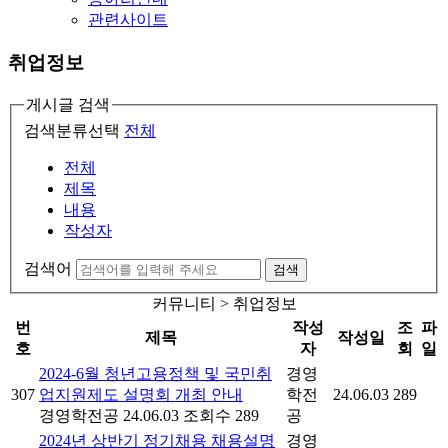
관련사이트
취업정보
게시글 검색
검색분류선택
전체
전체
제목
내용
작성자
검색어
검색
커뮤니티 > 취업정보
번
작성
조
파
제목
작성일
호
자
회
일
2024-6월 청년고용정책 및 국민취
경영
307
업지원제도 설명회 개최 안내
학전
24.06.03
289
경영학전공
24.06.03
조회수 289
공
2024년 상반기 정기채용 채용설명
경영