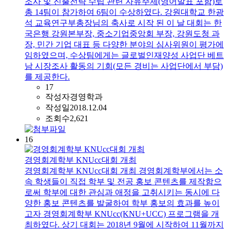
조사 및 진출전략 수립 관련 자유주제(영어발표 포함)로
총 14팀이 참가하여 6팀이 수상하였다. 강원대학교 한광
석 교육연구부총장님의 축사로 시작 된 이 날 대회는 한
국은행 강원본부장, 중소기업중앙회 부장, 강원도청 과
장, 민간 기업 대표 등 다양한 분야의 심사위원이 평가에
임하였으며, 수상팀에게는 글로벌인재양성 사업단 베트
남 시장조사 활동의 기회(모든 경비는 사업단에서 부담)
를 제공한다.
17
작성자
경영학과
작성일
2018.12.04
조회수
2,621
16
경영회계학부 KNUcc대회 개최
경영회계학부 KNUcc대회 개최 경영회계학부에서는 소
속 학생들이 직접 학부 및 전공 홍보 콘텐츠를 제작함으
로써 학부에 대한 관심과 애정을 고취시키는 동시에 다
양한 홍보 콘텐츠를 발굴하여 학부 홍보의 효과를 높이
고자 경영회계학부 KNUcc(KNU+UCC) 프로그램을 개
최하였다. 상기 대회는 2018년 9월에 시작하여 11월까지