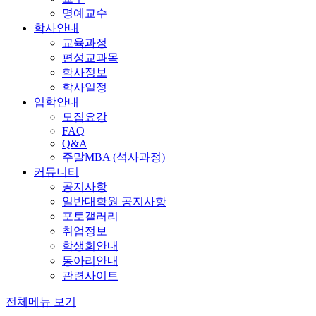
명예교수
학사안내
교육과정
편성교과목
학사정보
학사일정
입학안내
모집요강
FAQ
Q&A
주말MBA (석사과정)
커뮤니티
공지사항
일반대학원 공지사항
포토갤러리
취업정보
학생회안내
동아리안내
관련사이트
전체메뉴 보기