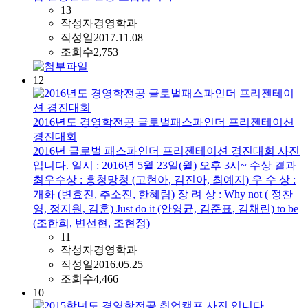
13
작성자
경영학과
작성일
2017.11.08
조회수
2,753
12
2016년도 경영학전공 글로벌패스파인더 프리젠테이션
경진대회
2016년 글로벌 패스파인더 프리젠테이션 경진대회 사진
입니다. 일시 : 2016년 5월 23일(월) 오후 3시~ 수상 결과
최우수상 : 흥청망청 (고현아, 김진아, 최예지) 우 수 상 :
개화 (변효진, 추소진, 한혜림) 장 려 상 : Why not ( 정찬
영, 정지원, 김훈) Just do it (안영균, 김준표, 김채린) to be
(조한희, 변선현, 조현정)
11
작성자
경영학과
작성일
2016.05.25
조회수
4,466
10