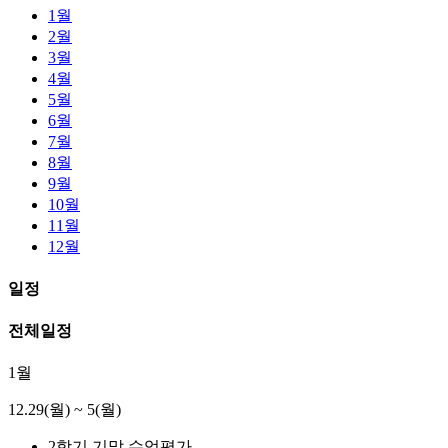
1월
2월
3월
4월
5월
6월
7월
8월
9월
10월
11월
12월
일정
전체일정
1월
12.29(월) ~ 5(월)
2학기 기말 수업평가