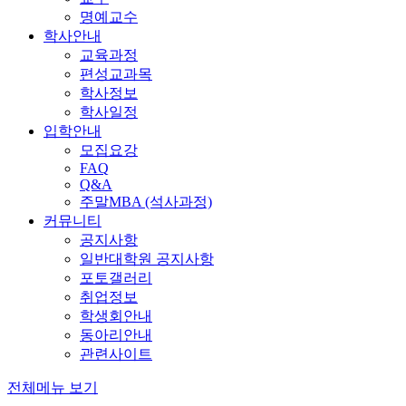
명예교수
학사안내
교육과정
편성교과목
학사정보
학사일정
입학안내
모집요강
FAQ
Q&A
주말MBA (석사과정)
커뮤니티
공지사항
일반대학원 공지사항
포토갤러리
취업정보
학생회안내
동아리안내
관련사이트
전체메뉴 보기